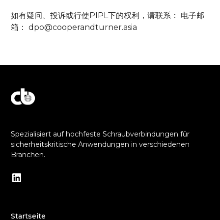
如有疑问、投诉或行使PIPL下的权利，请联系： 电子邮
箱： dpo@cooperandturner.asia
Entdecken Sie unser Engagement für Exzellenz
Spezialisiert auf hochfeste Schraubverbindungen für
sicherheitskritische Anwendungen in verschiedenen
Branchen.
Startseite