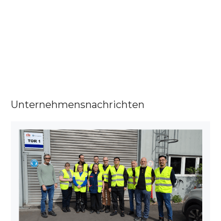
Spezialbeschichtungen
Wir verwenden Beschichtungen wie
RCC-M
Manganphosphat
, und
Delta MKS RCC-M
für Korrosionsbeständigkeit und
Langlebigkeit.
Unternehmensnachrichten